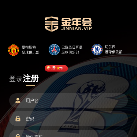
送
18
元
注册
登录