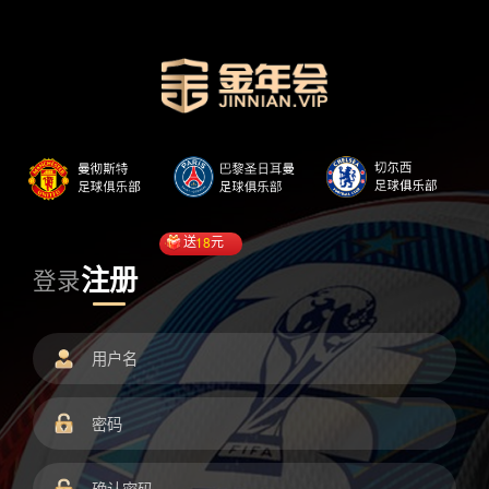
送
18
元
注册
登录