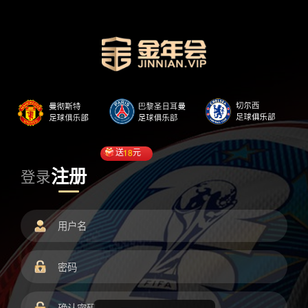
送
18
元
注册
登录