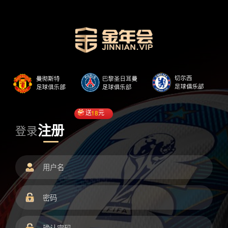
送
18
元
注册
登录