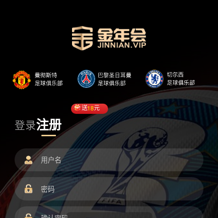
送
18
元
注册
登录