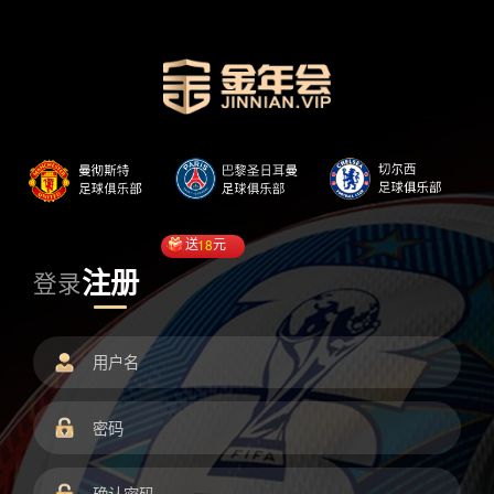
送
18
元
注册
登录